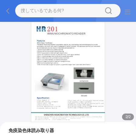
2
/
2
免疫染色体読み取り器