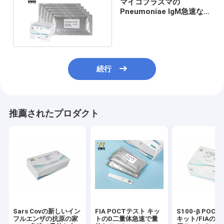
マイコプラズマの
Pneumoniae IgM急速な
テスト キット1のステップ
試金IVD
続行
推薦されたプロダクト
Sars Covの新しいイン
FIA POCTテスト キッ
S100-β POC
フルエンザの抗原の家
トのD二量体急速で量
キット/FIAの