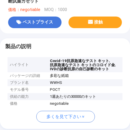
断試薬カセット
価格：negotiable
MOQ：1000
ベストプライス
接触
製品の説明
,
Covid-19抗原急速なテスト キット
ハイライト
,
抗原急速なテスト キットのコロイド金
IVDの診断抗原の自己診断のキット
パッケージの詳細
多彩な紙箱
ブランド名
WWHS
モデル番号
POCT
供給の能力
1週あたりの30000のキット
価格
negotiable
多くを見て下さい