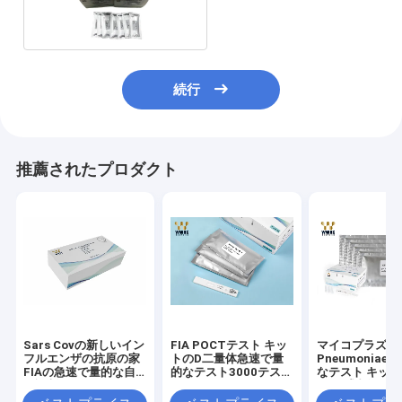
IVDの診断試薬カセット
続行
推薦されたプロダクト
Sars Covの新しいイン
FIA POCTテスト キッ
マイコプラズマ
フルエンザの抗原の家
トのD二量体急速で量
Pneumoniae 
FIAの急速で量的な自
的なテスト3000テス
なテスト キット
己診断のキット
ト/日
テップ試金IVD