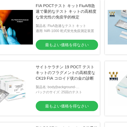
FIA POCTテスト キットFluA/B急
速で量的なテスト キットの高精度
な蛍光性の免疫学的検定
製品名: FluA急速なテスト キット
適用: NIR-1000 乾式蛍光免疫測定装置
最もよい価格を得なさい
サイトケラチン 19 POCT テスト
キットのフラグメントの高精度な
CK19 FIA コロイド状の金の診断
製品名: body{background-
color:#FFFFFF} 非法阻断153
パックのサイズ: 25回のテスト
window.onload = function () { docu
最もよい価格を得なさい