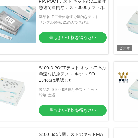
FIA POCTテスト キットのD二量体
急速で量的なテスト3000テスト/日
製品名: D二量体急速で量的なテスト キ
ット
サンプル緩衝: 25のガラスびん
最もよい価格を得なさい
ビデオ
S100-β POCTテスト キット/FIAの
急速な抗原テスト キットISO
13485は承認した
製品名: S100-β急速なテスト キット
貯蔵: 室温
最もよい価格を得なさい
S100-βの心臓テストのキットFIA