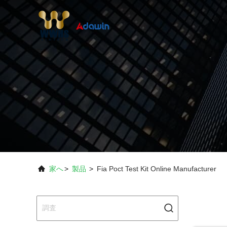
家へ
>
製品
>
Fia Poct Test Kit Online Manufacturer