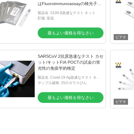
はFluoroimmunoassayの検光子を
乾燥する
製品名: S100-β急速なテスト キット
貯蔵: 室温
最もよい価格を得なさい
ビデオ
SARSCoV 2抗原急速なテスト カセ
ット/キットFIA POCTの試金の蛍
光性の免疫学的検定
製品名: Covid-19 Ag急速なテスト キッ
ト
サンプル緩衝: 25のガラスびん
最もよい価格を得なさい
ビデオ