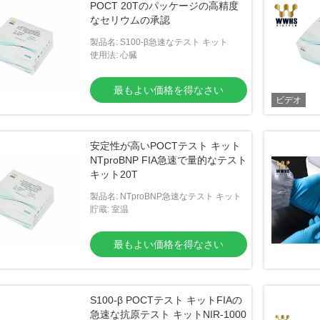
POCT 20Tのパッケージの高精度
なセリウムの承認
製品名: S100-β急速なテスト キット
使用法: 心臓
最もよい価格を得なさい
ビデオ
安定性が高いPOCTテスト キット
NTproBNP FIA急速で量的なテスト
キット20T
製品名: NTproBNP急速なテスト キット
貯蔵: 室温
最もよい価格を得なさい
S100-β POCTテスト キットFIAの
急速な抗原テスト キットNIR-1000