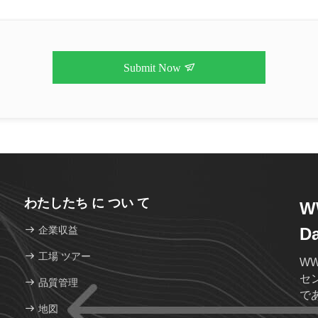
Submit Now
わたしたち に つい て
WW
企業収益
D
工場 ツアー
W
セ
品質管理
で
地図