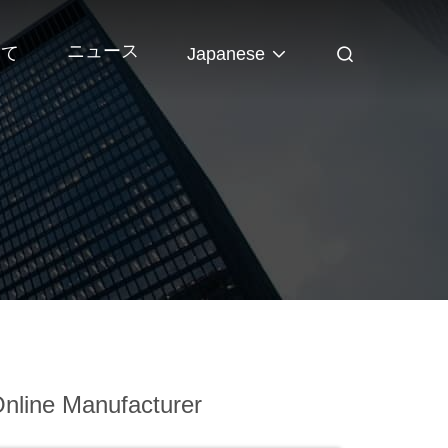
ニュース
いて
Japanese
nline Manufacturer