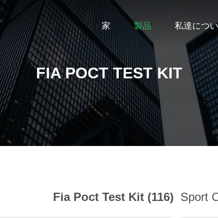
家
製品
私達につ
FIA POCT TEST KIT
Fia Poct Test Kit (116)
Sport O