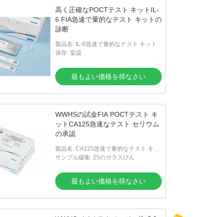
高く正確なPOCTテスト キットIL-
6 FIA急速で量的なテスト キットの
診断
製品名: IL-6急速で量的なテスト キット
保存: 室温
最もよい価格を得なさい
WWHSの試金FIA POCTテスト キ
ットCA125急速なテスト セリウム
の承認
製品名: CA125急速で量的なテスト キッ
ト
サンプル緩衝: 25のガラスびん
最もよい価格を得なさい