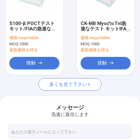
工場旅行
品質管理
S100-β POCTテスト
CK-MB MyoのcTnI急
キット/FIAの急速な抗
速なテスト キットIFA
私達に連絡しなさい
原テスト キットISO
のコロイド金IVDの診断
価格:
negotiable
価格:
negotiable
13485は承認した
MOQ:
1000
MOQ:
1000
引用を要求しなさい
最新価格を得る
最新価格を得る
News
接触
接触
多くを見て下さい
POCTテスト キット
POCTの器械
メッセージ
迅速に返信します
心臓テストのキット
PCT急速なテスト キット