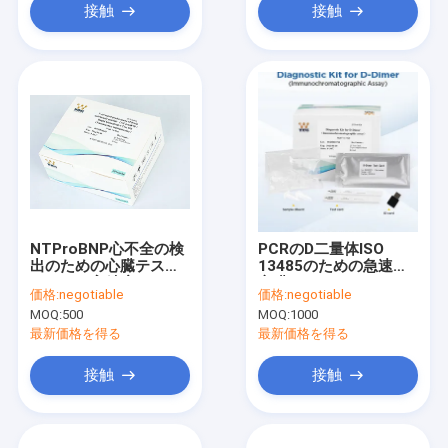
接触
接触
NTProBNP心不全の検
PCRのD二量体ISO
出のための心臓テスト
13485のための急速な
のキット高精度なFIA
心臓テストのキットFIA
価格:
negotiable
価格:
negotiable
POCT
のリアルタイムは承認
MOQ:
500
MOQ:
1000
した
最新価格を得る
最新価格を得る
接触
接触