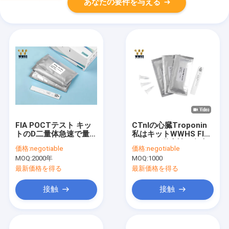
あなたの要件を与える
FIA POCTテスト キッ
CTnIの心臓Troponin
トのD二量体急速で量的
私はキットWWHS FIA
なテスト3000テスト/
POCTの蛍光性の免疫
価格:
negotiable
価格:
negotiable
日
学的検定をテストする
MOQ:
2000年
MOQ:
1000
最新価格を得る
最新価格を得る
接触
接触