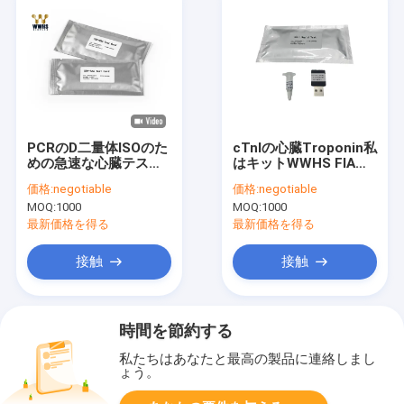
PCRのD二量体ISOのた
cTnIの心臓Troponin私
めの急速な心臓テスト
はキットWWHS FIA
のキットFIAのリアルタ
POCTをテストする
価格:
negotiable
価格:
negotiable
イムの量的な決定
MOQ:
1000
MOQ:
1000
最新価格を得る
最新価格を得る
接触
接触
時間を節約する
私たちはあなたと最高の製品に連絡しまし
ょう。