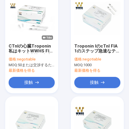
CTnIの心臓Troponin
Troponin IのcTnI FIA
私はキットWWHS FIA
1のステップ急速なテス
POCTの蛍光性の免疫
ト キット
価格:
negotiable
価格:
negotiable
学的検定をテストする
MOQ:
50または交渉するため
MOQ:
1000
最新価格を得る
最新価格を得る
接触
接触
家
製品
私達について