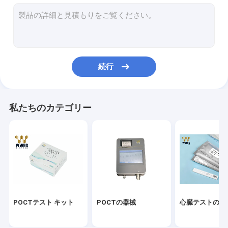
Troponin Iのキット
HbA1c急速なテスト キット
甲状腺ホルモンT3 T4
続行
豊饒テスト キット
実時間PCRのキット
私たちのカテゴリー
Covid-19試薬のキット
衛生検査隊の消耗品
ウイルスの輸送媒体
抗原急速なテスト キット
POCTテスト キット
POCTの器械
心臓テストのキ